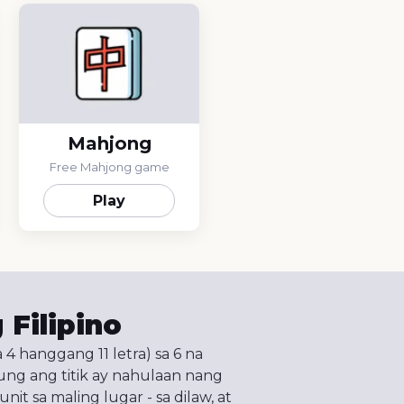
Mahjong
Free Mahjong game
Play
 Filipino
4 hanggang 11 letra) sa 6 na
ung ang titik ay nahulaan nang
nit sa maling lugar - sa dilaw, at