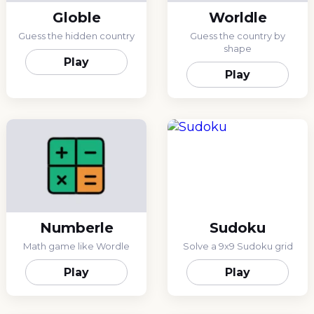
Globle
Worldle
Guess the hidden country
Guess the country by
shape
Play
Play
Numberle
Sudoku
Math game like Wordle
Solve a 9x9 Sudoku grid
Play
Play