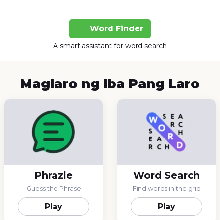
Word Finder
A smart assistant for word search
Maglaro ng Iba Pang Laro
Phrazle
Word Search
Guess the Phrase
Find words in the grid
Play
Play