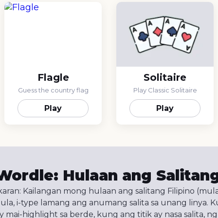
Flagle
Solitaire
Guess the country flag
Play Classic Solitaire
Play
Play
ordle: Hulaan ang Salitang
an: Kailangan mong hulaan ang salitang Filipino (mula 
, i-type lamang ang anumang salita sa unang linya. K
 mai-highlight sa berde, kung ang titik ay nasa salita, ngu