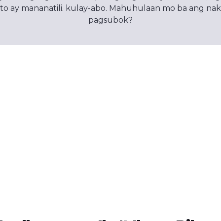
a, ito ay mananatili. kulay-abo. Mahuhulaan mo ba ang naka
pagsubok?