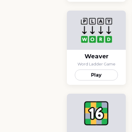
Weaver
Word Ladder Game
Play