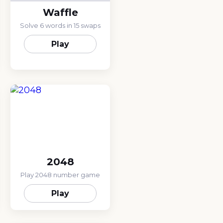
Waffle
Solve 6 words in 15 swaps
Play
2048
Play 2048 number game
Play