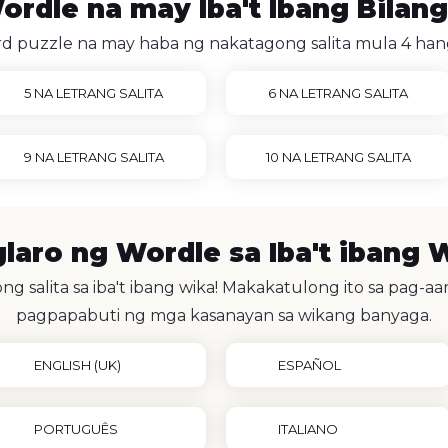
rdle na may Iba't Ibang Bilan
d puzzle na may haba ng nakatagong salita mula 4 hang
5 NA LETRANG SALITA
6 NA LETRANG SALITA
9 NA LETRANG SALITA
10 NA LETRANG SALITA
laro ng Wordle sa Iba't ibang 
 salita sa iba't ibang wika! Makakatulong ito sa pag-aar
pagpapabuti ng mga kasanayan sa wikang banyaga.
ENGLISH (UK)
ESPAÑOL
PORTUGUÊS
ITALIANO