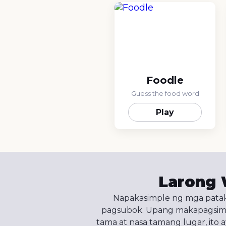
Foodle
Guess the food word
Play
Larong W
Napakasimple ng mga patakar
pagsubok. Upang makapagsimula
tama at nasa tamang lugar, ito ay