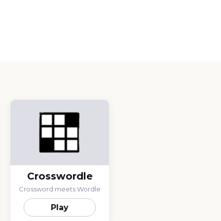
Crosswordle
Crossword meets Wordle
Play