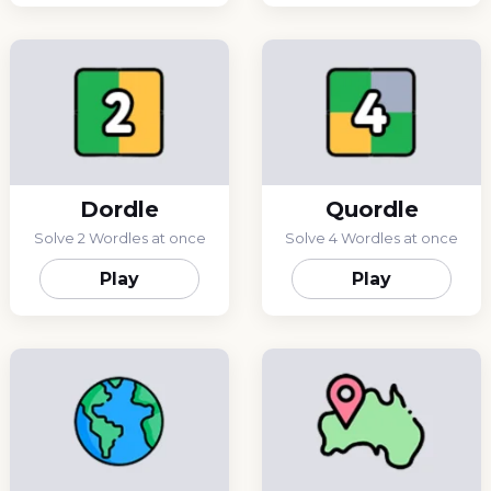
Dordle
Quordle
Solve 2 Wordles at once
Solve 4 Wordles at once
Play
Play