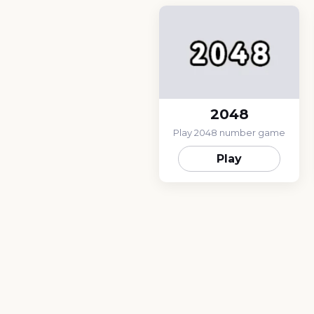
2048
Play 2048 number game
Play