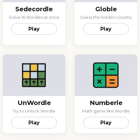
Sedecordle
Globle
Solve 16 Wordles at once
Guess the hidden country
Play
Play
UnWordle
Numberle
Try to Unlock Wordle
Math game like Wordle
Play
Play