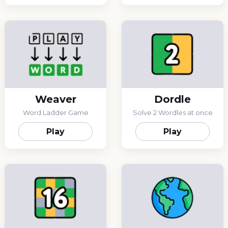
Weaver
Dordle
Word Ladder Game
Solve 2 Wordles at once
Play
Play