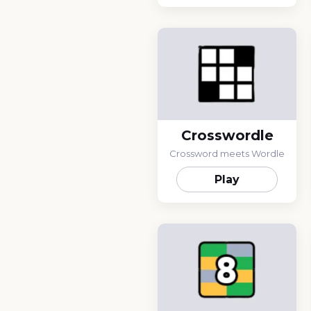
Crosswordle
Crossword meets Wordle
Play