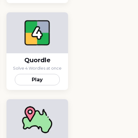
Quordle
Solve 4 Wordles at once
Play