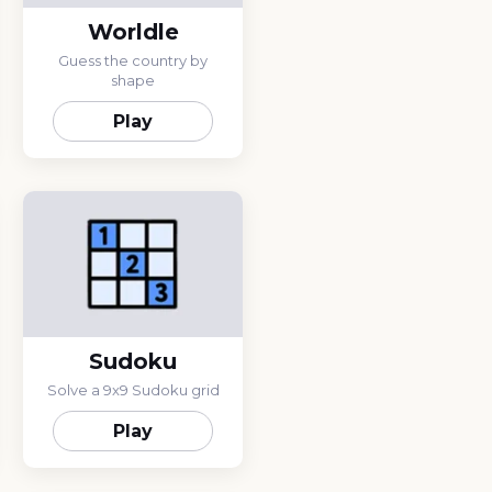
Worldle
Guess the country by
shape
Play
Sudoku
Solve a 9x9 Sudoku grid
Play