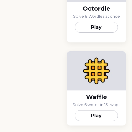
Octordle
Solve 8 Wordles at once
Play
Waffle
Solve 6 words in 15 swaps
Play