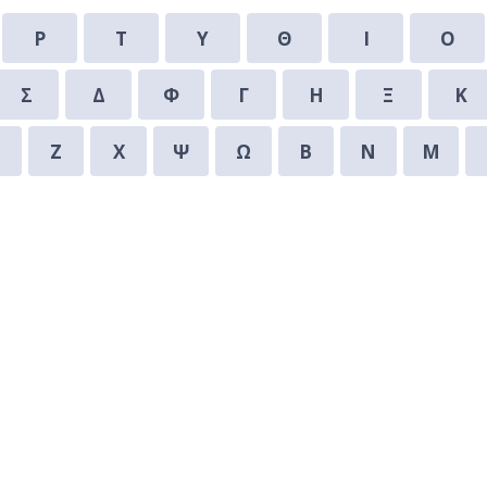
Ρ
Τ
Υ
Θ
Ι
Ο
Σ
Δ
Φ
Γ
Η
Ξ
Κ
Ζ
Χ
Ψ
Ω
Β
Ν
Μ