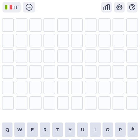
IT
Q
W
E
R
T
Y
U
I
O
P
È