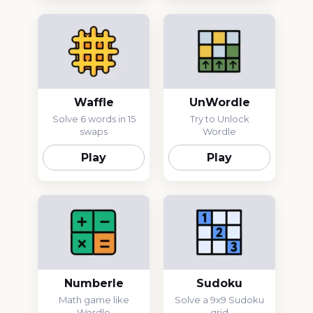
Waffle
UnWordle
Solve 6 words in 15
Try to Unlock
swaps
Wordle
Play
Play
Numberle
Sudoku
Math game like
Solve a 9x9 Sudoku
Wordle
grid