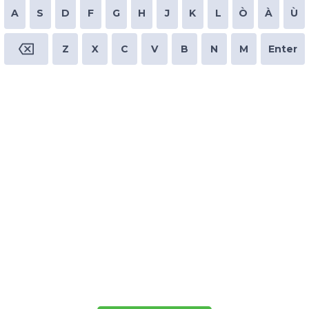
A
S
D
F
G
H
J
K
L
Ò
À
Ù
Z
X
C
V
B
N
M
Enter