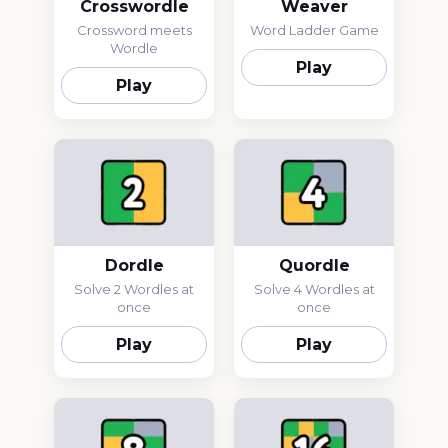
Crosswordle
Weaver
Crossword meets
Word Ladder Game
Wordle
Play
Play
Dordle
Quordle
Solve 2 Wordles at
Solve 4 Wordles at
once
once
Play
Play