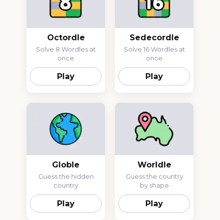
Octordle
Sedecordle
Solve 8 Wordles at
Solve 16 Wordles at
once
once
Play
Play
Globle
Worldle
Guess the hidden
Guess the country
country
by shape
Play
Play