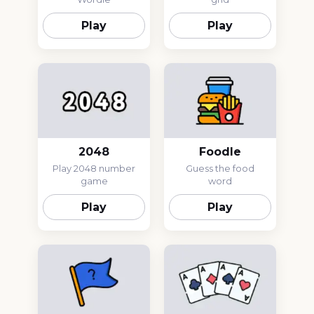
Play
Play
2048
Foodle
Play 2048 number
Guess the food
game
word
Play
Play