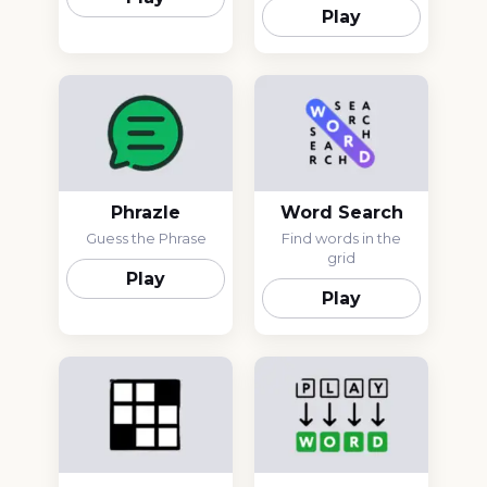
Play
Phrazle
Word Search
Guess the Phrase
Find words in the
grid
Play
Play