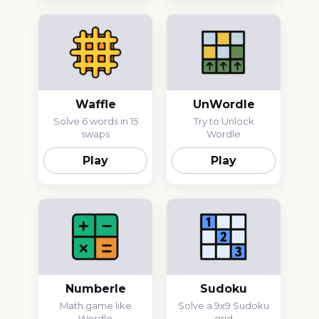
Waffle
UnWordle
Solve 6 words in 15
Try to Unlock
swaps
Wordle
Play
Play
Numberle
Sudoku
Math game like
Solve a 9x9 Sudoku
Wordle
grid