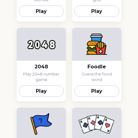
Play
Play
2048
Foodle
Play 2048 number
Guess the food
game
word
Play
Play