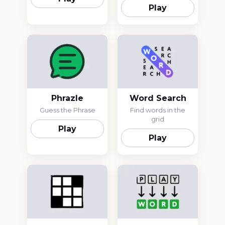
Play
Phrazle
Word Search
Guess the Phrase
Find words in the
grid
Play
Play