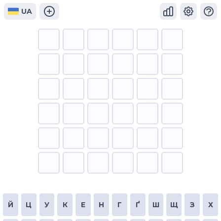
UA
Й
Ц
У
К
Е
Н
Г
Ґ
Ш
Щ
З
Х