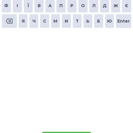
Ф
І
Ї
В
А
П
Р
О
Л
Д
Ж
Є
Я
Ч
С
М
И
Т
Ь
Б
Ю
Enter