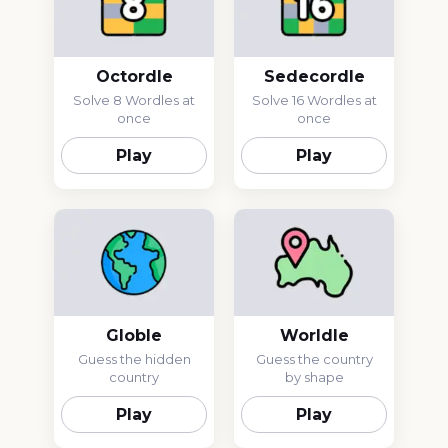
Octordle
Sedecordle
Solve 8 Wordles at
Solve 16 Wordles at
once
once
Play
Play
Globle
Worldle
Guess the hidden
Guess the country
country
by shape
Play
Play