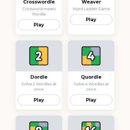
Crosswordle
Weaver
Crossword meets
Word Ladder Game
Wordle
Play
Play
Dordle
Quordle
Solve 2 Wordles at
Solve 4 Wordles at
once
once
Play
Play